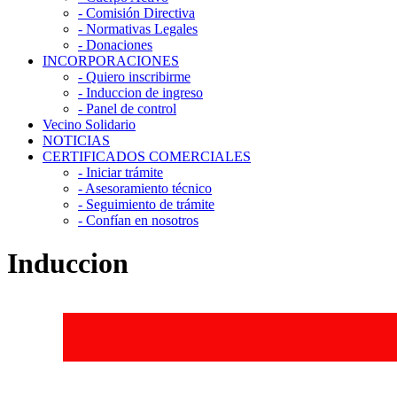
- Comisión Directiva
- Normativas Legales
- Donaciones
INCORPORACIONES
- Quiero inscribirme
- Induccion de ingreso
- Panel de control
Vecino Solidario
NOTICIAS
CERTIFICADOS COMERCIALES
- Iniciar trámite
- Asesoramiento técnico
- Seguimiento de trámite
- Confían en nosotros
Induccion