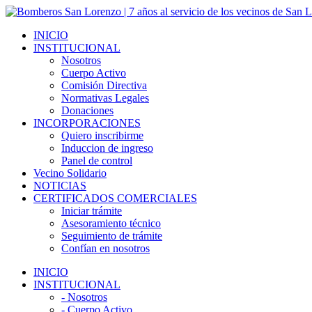
Skip
to
INICIO
content
INSTITUCIONAL
Nosotros
Cuerpo Activo
Comisión Directiva
Normativas Legales
Donaciones
INCORPORACIONES
Quiero inscribirme
Induccion de ingreso
Panel de control
Vecino Solidario
NOTICIAS
CERTIFICADOS COMERCIALES
Iniciar trámite
Asesoramiento técnico
Seguimiento de trámite
Confían en nosotros
INICIO
INSTITUCIONAL
- Nosotros
- Cuerpo Activo