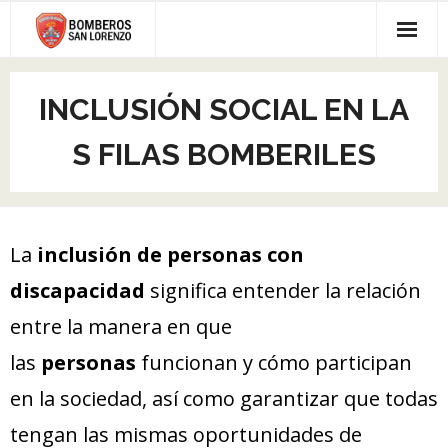
Skip
to
content
INICIO
INCLUSIÓN SOCIAL EN LA
INSTITUCIONAL
S FILAS BOMBERILES
- Nosotros
INCORPORACIONES
- Cuerpo Activo
- Quiero inscribirme
Vecino Solidario
La
inclusión de personas con
- Comisión Directiva
- Induccion de ingreso
NOTICIAS
discapacidad
significa entender la relación
- Normativas Legales
- Panel de control
CERTIFICADOS COMERCIALES
entre la manera en que
- Donaciones
- Iniciar trámite
las
personas
funcionan y cómo participan
- Asesoramiento técnico
en la sociedad, así como garantizar que todas
tengan las mismas oportunidades de
- Seguimiento de trámite